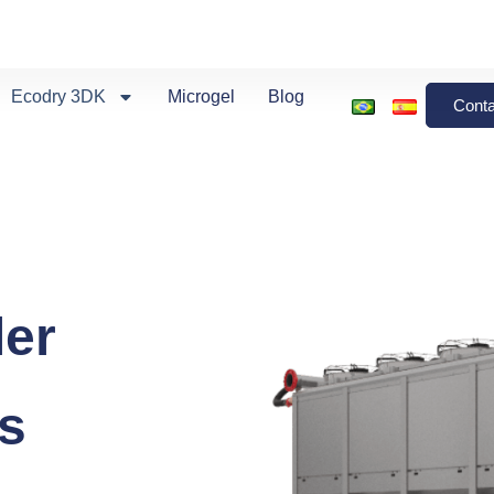
Ecodry 3DK
Microgel
Blog
Conta
ler
s