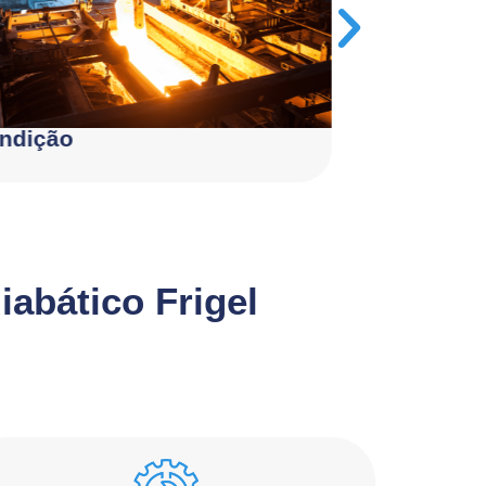
ndição
Data cente
iabático Frigel