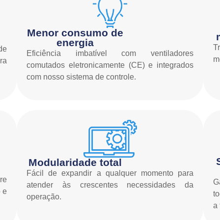
Menor consumo de
energia
T
de
Eficiência imbatível com ventiladores
m
ra
comutados eletronicamente (CE) e integrados
com nosso sistema de controle.
Modularidade total
Fácil de expandir a qualquer momento para
re
G
atender às crescentes necessidades da
 e
t
operação.
a