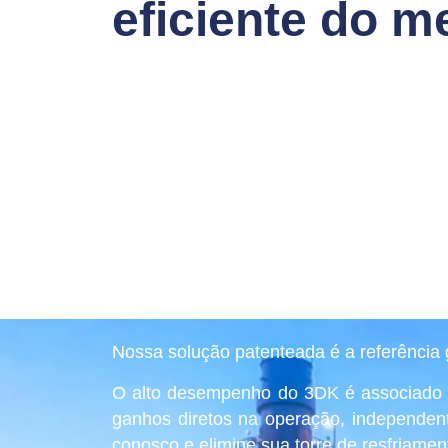
eficiente do m
Nossa solução patenteada é a referência g
O alto desempenho do 3DK é associado 
ganhos diretos na operação, independen
conosco e elimine sua torre de resfriament