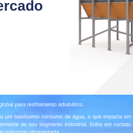
ercado
lobal para resfriamento adiabático.
a um baixíssimo consumo de água, o que impacta em
temente do seu segmento industrial. Entre em contato
o industrial ultrapassada.